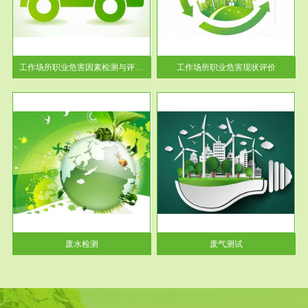
【现状评价意义】：具体因素---
解工
-通过质谱分析等多种手段明确
与浓
工作场...
工作场所职业危害因素检测与评价...
工作场所职业危害现状评价
服务范围
废气测试
工厂
检测范围工业废气检测包括有机
水、
废气和无机废气。有机废气主要
包括...
废水检测
废气测试