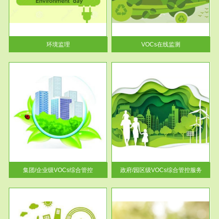
目环
根据《重点区域大气污染防
要辅
治“十二五”规划》有机废气净化
率达...
环境监理
VOCs在线监测
服务范围
控
政府/园区级VOCs综合管控服务
找到
根据《石化行业挥发性有机物综
排放
合整治方案》文件要求，到2017
年，全...
集团/企业级VOCs综合管控
政府/园区级VOCs综合管控服务