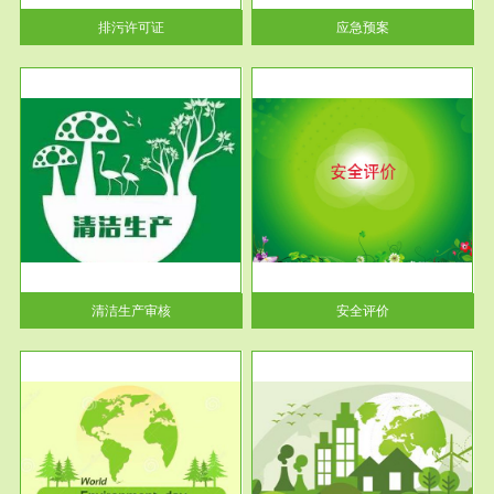
当按照...
排污许可证
应急预案
服务范围
安全评价
生产
安全评价安全评价目的是查找、
暂行
分析和预测工程、系统、生产经
营活...
清洁生产审核
安全评价
服务范围
VOCs在线监测