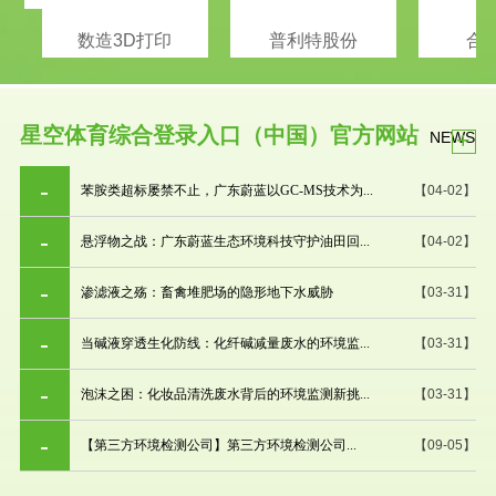
数造3D打印
普利特股份
合
星空体育综合登录入口（中国）官方网站
+
NEWS
苯胺类超标屡禁不止，广东蔚蓝以GC-MS技术为...
【04-02】
悬浮物之战：广东蔚蓝生态环境科技守护油田回...
【04-02】
渗滤液之殇：畜禽堆肥场的隐形地下水威胁
【03-31】
当碱液穿透生化防线：化纤碱减量废水的环境监...
【03-31】
泡沫之困：化妆品清洗废水背后的环境监测新挑...
【03-31】
【第三方环境检测公司】第三方环境检测公司...
【09-05】