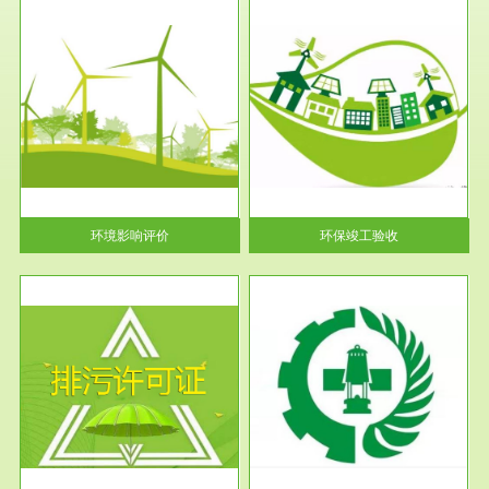
服务范围
环保竣工验收
护
根据《建设项目环境保护管理条
利
例》第十七条 编制环境影响报
告书、...
环境影响评价
环保竣工验收
服务范围
应急预案
许可
根据《中华人民共和国环境保护
环境
法》第十九条 企业事业单位应