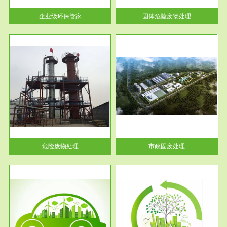
活动中...
企业级环保管家
固体危险废物处理
服务范围
市政固废处理
人民
蔚蓝生态环境科技所从事的市政
》的
废物处理业务包括市政废物的处
理处...
危险废物处理
市政固废处理
服务范围
与评
工作场所职业危害现状评价