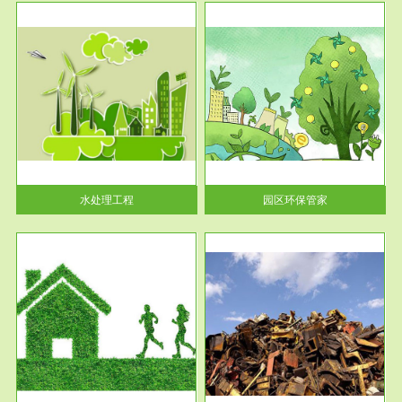
服务范围
园区环保管家
2016 年 4 月，环保部下发《关
于积极发挥环境保护作用促进供
给侧结...
水处理工程
园区环保管家
服务范围
固体危险废物处理
法情
固体废物解释：固体废物是指人
性及
们在生产建设、日常生活和其他