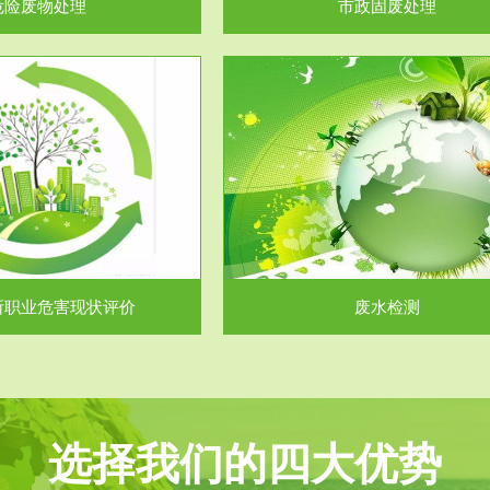
危险废物处理
市政固废处理
服务范围
服务范围
废水检测
废气测试
主要是对企业工厂在生产工艺过程
检测范围工业废气检测包括有机废
排出的废水、污水...
气。有机废气主要包括..
所职业危害现状评价
废水检测
选择我们的四大优势