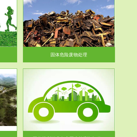
在生产建设、
.
固体危险废物处理
价...
场所职业病危
.