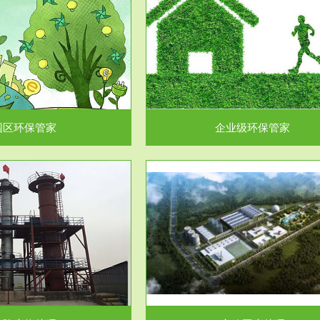
服务范围
服务范围
企业级环保管家
固体危险废物处理
为企业环保执法情况的一个重要依
固体废物解释：固体废物是指人们
，其必要性及合规性...
日常生活和其他活动中..
园区环保管家
企业级环保管家
服务范围
服务范围
市政固废处理
工作场所职业危害因素检测与评
科技所从事的市政废物处理业务包
【检测评价意义】：全面了解工作
市政废物的处理处...
害因素分布与浓（强）度..