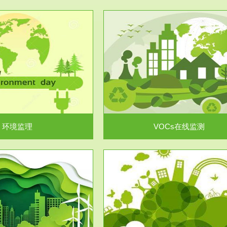
服务范围
服务范围
VOCs在线监测
集团/企业级VOCs综合管
域大气污染防治“十二五”规划》有
进行VOCs管控，首先就要找到排
机废气净化率达...
监测估算出排放量。企业..
环境监理
VOCs在线监测
服务范围
服务范围
场地调查及风险评估
土壤修复
委托，对于拟关停搬迁和拟变更土