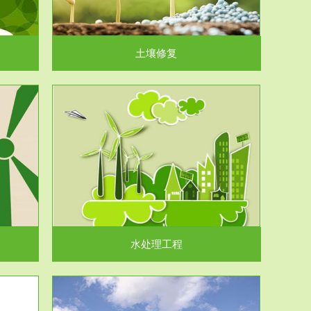
土壤修复
水处理工程