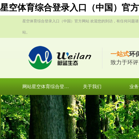
星空体育综合登录入口（中国）官方
星空体育综合登录入口（中国）官方网站 欢迎您的到访，有任何问题
站。
一站式
环
致力于环评
网站星空体育综合登录入口（中国）官方网站
关于我们
业务