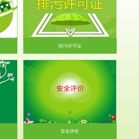
）根据《中华
.
排污许可证
析和预测工
.
安全评价