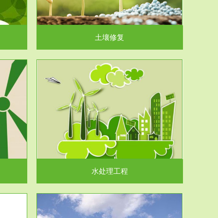
土壤修复
水处理工程