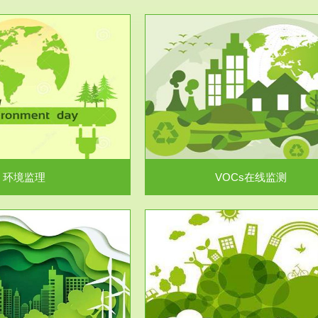
服务范围
服务范围
VOCs在线监测
集团/企业级VOCs综合管
域大气污染防治“十二五”规划》有
进行VOCs管控，首先就要找到排
机废气净化率达...
监测估算出排放量。企业..
环境监理
VOCs在线监测
服务范围
服务范围
场地调查及风险评估
土壤修复
委托，对于拟关停搬迁和拟变更土