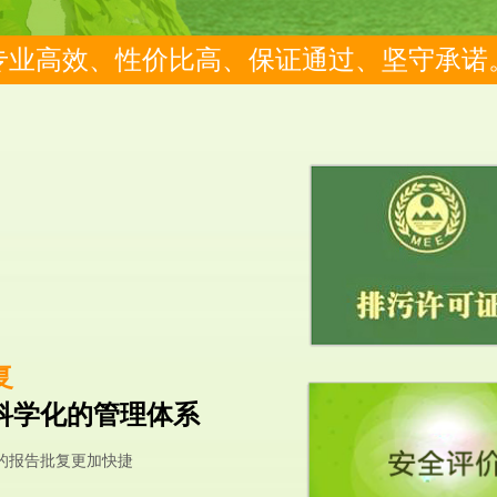
专业高效、性价比高、保证通过、坚守承诺
复
科学化的管理体系
的报告批复更加快捷