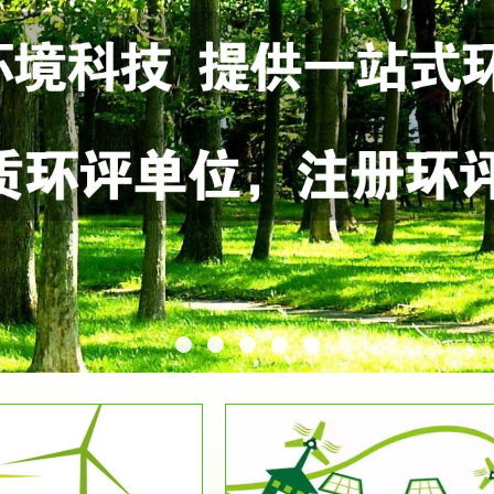
服务范围
服务范围