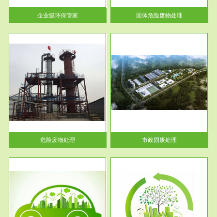
活动中...
企业级环保管家
固体危险废物处理
服务范围
市政固废处理
人民
蔚蓝生态环境科技所从事的市政
》的
废物处理业务包括市政废物的处
理处...
危险废物处理
市政固废处理
服务范围
与评
工作场所职业危害现状评价