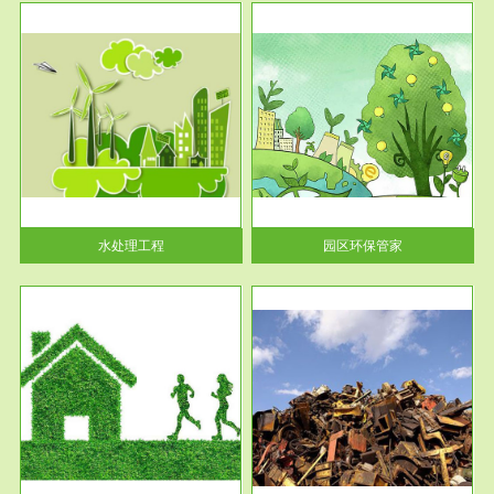
服务范围
园区环保管家
2016 年 4 月，环保部下发《关
于积极发挥环境保护作用促进供
给侧结...
水处理工程
园区环保管家
服务范围
固体危险废物处理
法情
固体废物解释：固体废物是指人
性及
们在生产建设、日常生活和其他