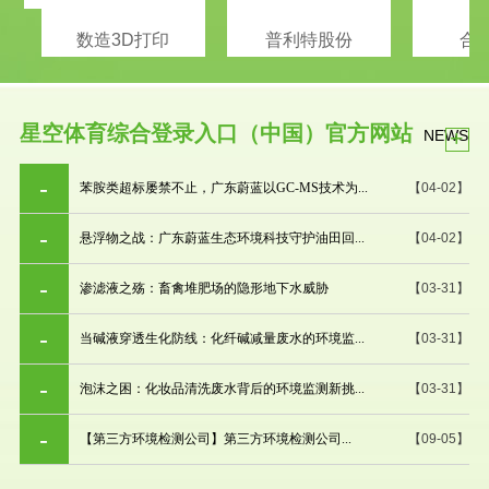
数造3D打印
普利特股份
合
星空体育综合登录入口（中国）官方网站
+
NEWS
苯胺类超标屡禁不止，广东蔚蓝以GC-MS技术为...
【04-02】
悬浮物之战：广东蔚蓝生态环境科技守护油田回...
【04-02】
渗滤液之殇：畜禽堆肥场的隐形地下水威胁
【03-31】
当碱液穿透生化防线：化纤碱减量废水的环境监...
【03-31】
泡沫之困：化妆品清洗废水背后的环境监测新挑...
【03-31】
【第三方环境检测公司】第三方环境检测公司...
【09-05】