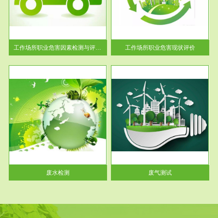
【现状评价意义】：具体因素---
解工
-通过质谱分析等多种手段明确
与浓
工作场...
工作场所职业危害因素检测与评价...
工作场所职业危害现状评价
服务范围
废气测试
工厂
检测范围工业废气检测包括有机
水、
废气和无机废气。有机废气主要
包括...
废水检测
废气测试