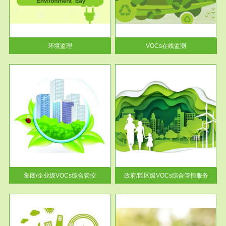
目环
根据《重点区域大气污染防
要辅
治“十二五”规划》有机废气净化
率达...
环境监理
VOCs在线监测
服务范围
控
政府/园区级VOCs综合管控服务
找到
根据《石化行业挥发性有机物综
排放
合整治方案》文件要求，到2017
年，全...
集团/企业级VOCs综合管控
政府/园区级VOCs综合管控服务