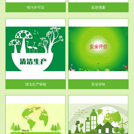
当按照...
排污许可证
应急预案
服务范围
安全评价
生产
安全评价安全评价目的是查找、
暂行
分析和预测工程、系统、生产经
营活...
清洁生产审核
安全评价
服务范围
VOCs在线监测