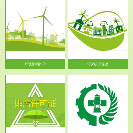
服务范围
环保竣工验收
护
根据《建设项目环境保护管理条
利
例》第十七条 编制环境影响报
告书、...
环境影响评价
环保竣工验收
服务范围
应急预案
许可
根据《中华人民共和国环境保护
环境
法》第十九条 企业事业单位应