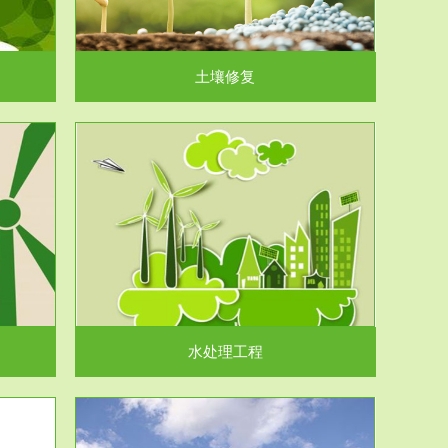
土壤修复
水处理工程