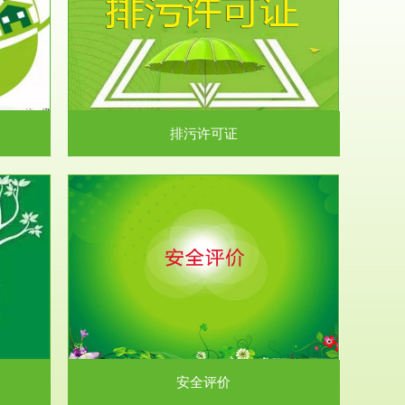
）根据《中华
.
排污许可证
析和预测工
.
安全评价