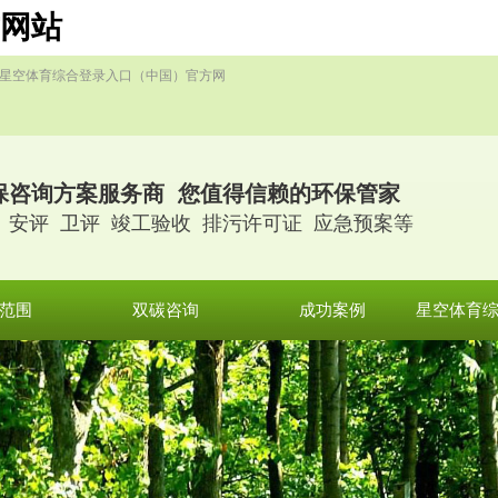
网站
请星空体育综合登录入口（中国）官方网
保咨询方案服务商 您值得信赖的环保管家
 安评 卫评 竣工验收 排污许可证 应急预案等
范围
双碳咨询
成功案例