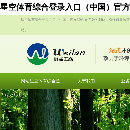
星空体育综合登录入口（中国）官方
星空体育综合登录入口（中国）官方网站 欢迎您的到访，有任何问题
站。
一站式
环
致力于环评
网站星空体育综合登录入口（中国）官方网站
关于我们
业务