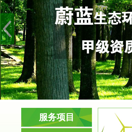
服务项目
服务范围