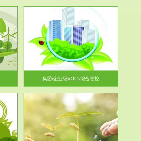
控
放的源头，并
.
集团/企业级VOCs综合管控