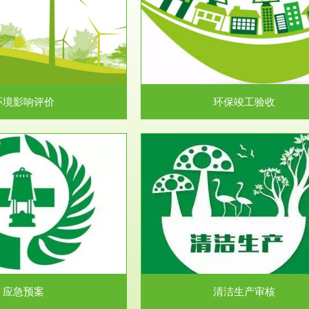
环保竣工验收
排污许可证
目环境保护管理条例》第十七条 编
排污许可申报咨询：（排污许可证
环境影响报告书、...
人民共和国环境保护法》..
环境影响评价
环保竣工验收
服务范围
服务范围
清洁生产审核
安全评价
民共和国清洁生产促进法》、《清
安全评价安全评价目的是查找、分
生产审核暂行办法...
程、系统、生产经营活..
应急预案
清洁生产审核