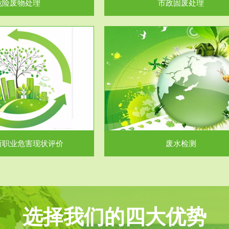
危险废物处理
市政固废处理
服务范围
服务范围
废水检测
废气测试
主要是对企业工厂在生产工艺过程
检测范围工业废气检测包括有机废
排出的废水、污水...
气。有机废气主要包括..
所职业危害现状评价
废水检测
选择我们的四大优势