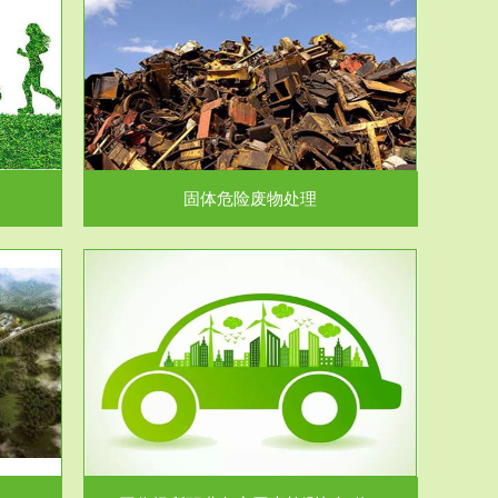
在生产建设、
.
固体危险废物处理
价...
场所职业病危
.