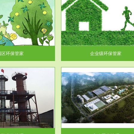
服务范围
服务范围
企业级环保管家
固体危险废物处理
为企业环保执法情况的一个重要依
固体废物解释：固体废物是指人们
，其必要性及合规性...
日常生活和其他活动中..
园区环保管家
企业级环保管家
服务范围
服务范围
市政固废处理
工作场所职业危害因素检测与评
科技所从事的市政废物处理业务包
【检测评价意义】：全面了解工作
市政废物的处理处...
害因素分布与浓（强）度..