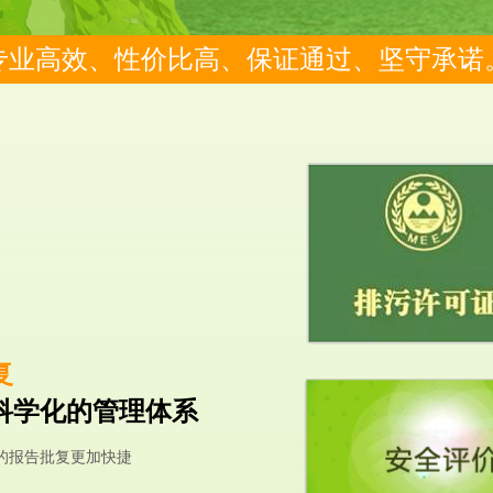
专业高效、性价比高、保证通过、坚守承诺
复
科学化的管理体系
的报告批复更加快捷