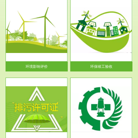
服务范围
环保竣工验收
护
根据《建设项目环境保护管理条
利
例》第十七条 编制环境影响报
告书、...
环境影响评价
环保竣工验收
服务范围
应急预案
许可
根据《中华人民共和国环境保护
环境
法》第十九条 企业事业单位应