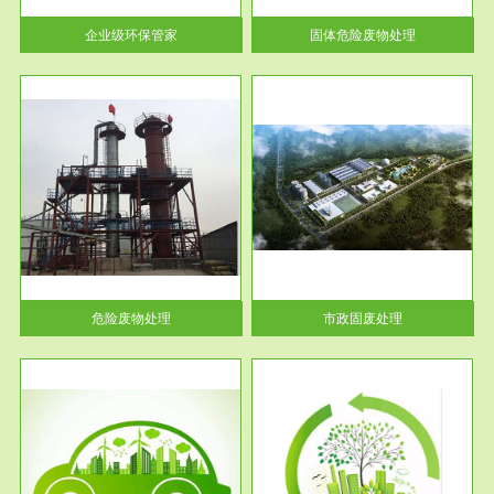
活动中...
企业级环保管家
固体危险废物处理
服务范围
市政固废处理
人民
蔚蓝生态环境科技所从事的市政
》的
废物处理业务包括市政废物的处
理处...
危险废物处理
市政固废处理
服务范围
与评
工作场所职业危害现状评价