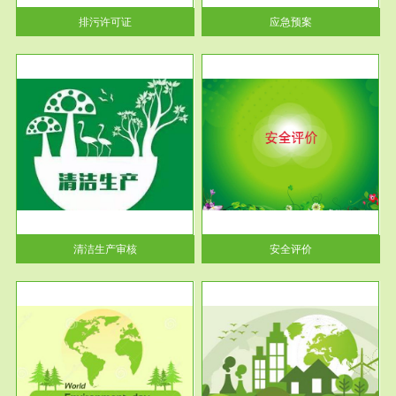
当按照...
排污许可证
应急预案
服务范围
安全评价
生产
安全评价安全评价目的是查找、
暂行
分析和预测工程、系统、生产经
营活...
清洁生产审核
安全评价
服务范围
VOCs在线监测