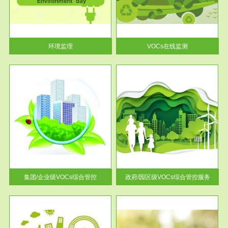
目环
根据《重点区域大气污染防
要辅
治“十二五”规划》有机废气净化
率达...
环境监理
VOCs在线监测
服务范围
控
政府/园区级VOCs综合管控服务
找到
根据《石化行业挥发性有机物综
排放
合整治方案》文件要求，到2017
年，全...
集团/企业级VOCs综合管控
政府/园区级VOCs综合管控服务