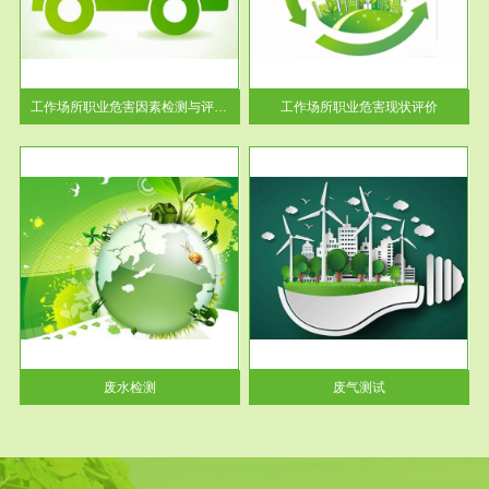
【现状评价意义】：具体因素---
解工
-通过质谱分析等多种手段明确
与浓
工作场...
工作场所职业危害因素检测与评价...
工作场所职业危害现状评价
服务范围
废气测试
工厂
检测范围工业废气检测包括有机
水、
废气和无机废气。有机废气主要
包括...
废水检测
废气测试