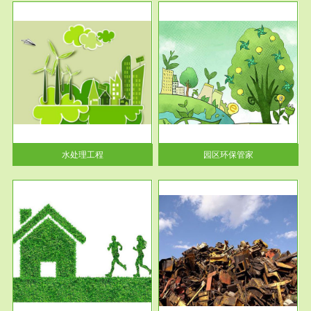
服务范围
园区环保管家
2016 年 4 月，环保部下发《关
于积极发挥环境保护作用促进供
给侧结...
水处理工程
园区环保管家
服务范围
固体危险废物处理
法情
固体废物解释：固体废物是指人
性及
们在生产建设、日常生活和其他