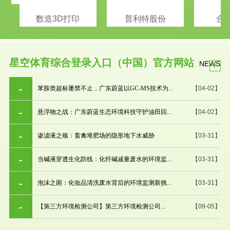
数造3D打印
普利特股份
合
星空体育综合登录入口（中国）官方网站
+
NEWS
苯胺类超标屡禁不止，广东蔚蓝以GC-MS技术为...
【04-02】
悬浮物之战：广东蔚蓝生态环境科技守护油田回...
【04-02】
渗滤液之殇：畜禽堆肥场的隐形地下水威胁
【03-31】
当碱液穿透生化防线：化纤碱减量废水的环境监...
【03-31】
泡沫之困：化妆品清洗废水背后的环境监测新挑...
【03-31】
【第三方环境检测公司】第三方环境检测公司...
【09-05】